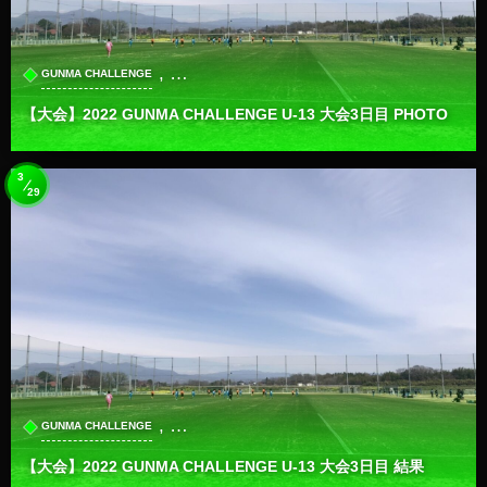
, …
GUNMA CHALLENGE
【大会】2022 GUNMA CHALLENGE U-13 大会3日目 PHOTO
3
29
, …
GUNMA CHALLENGE
【大会】2022 GUNMA CHALLENGE U-13 大会3日目 結果