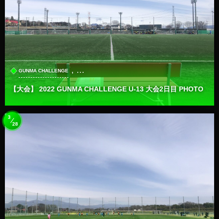
, …
GUNMA CHALLENGE
【大会】 2022 GUNMA CHALLENGE U-13 大会2日目 PHOTO
3
28