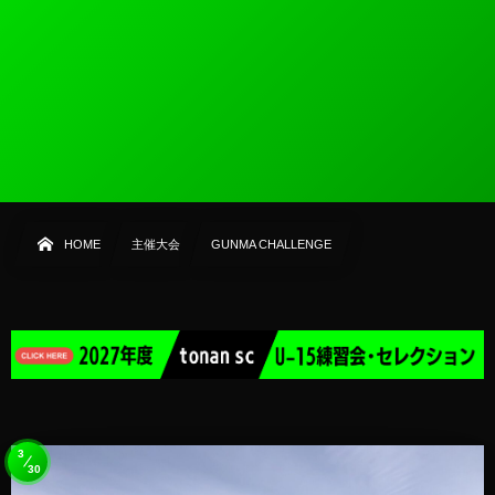
HOME
主催大会
GUNMA CHALLENGE
3
30