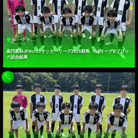
, …
G1リーグ
高円宮杯JFAU-15サッカーリーグ2025群馬 G1リーグBブロッ
ク試合結果
6
7