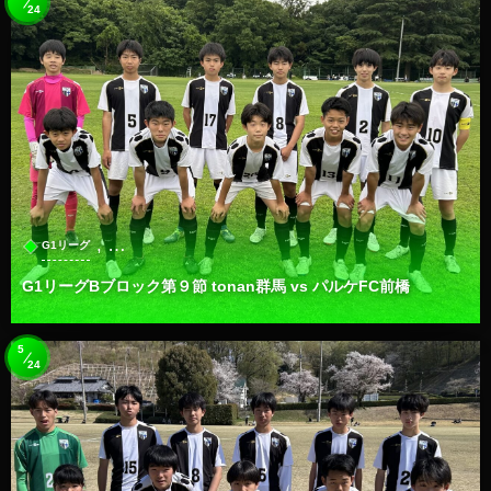
24
, …
G1リーグ
G1リーグBブロック第９節 tonan群馬 vs パルケFC前橋
5
24