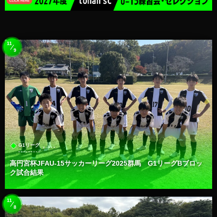
11
9
, …
G1リーグ
高円宮杯JFAU-15サッカーリーグ2025群馬 G1リーグBブロッ
ク試合結果
11
8