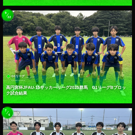
9
22
, …
G1リーグ
高円宮杯JFAU-15サッカーリーグ2025群馬 G1リーグBブロッ
ク試合結果
7
6