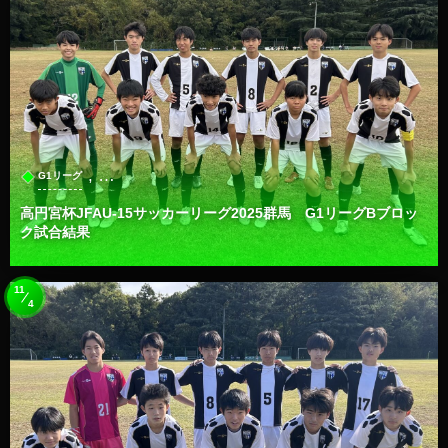
, …
G1リーグ
高円宮杯JFAU-15サッカーリーグ2025群馬 G1リーグBブロッ
ク試合結果
11
4