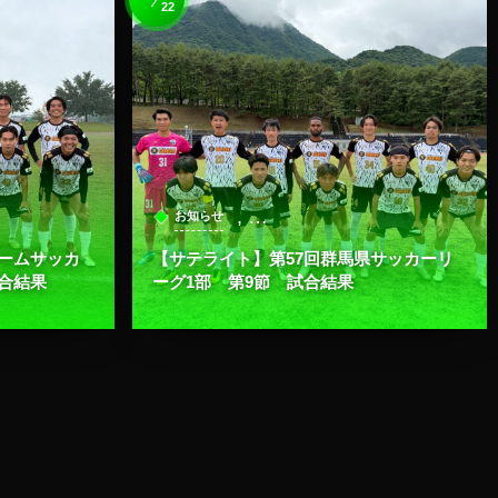
22
, …
お知らせ
ームサッカ
【サテライト】第57回群馬県サッカーリ
合結果
ーグ1部 第9節 試合結果