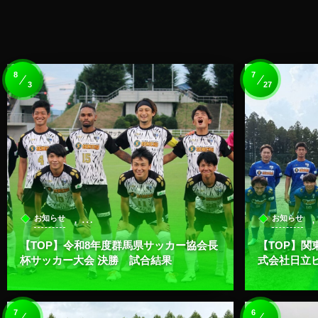
8
7
3
27
, …
お知らせ
お知らせ
【TOP】令和8年度群馬県サッカー協会長
【TOP】関
杯サッカー大会 決勝 試合結果
式会社日立
7
6