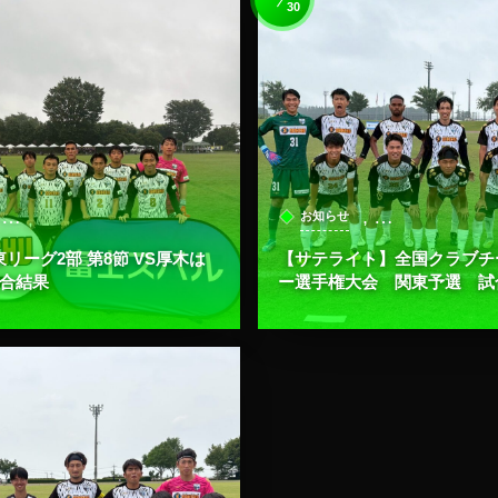
30
, …
, …
お知らせ
東リーグ2部 第8節 VS厚木は
【サテライト】全国クラブチ
試合結果
ー選手権大会 関東予選 試