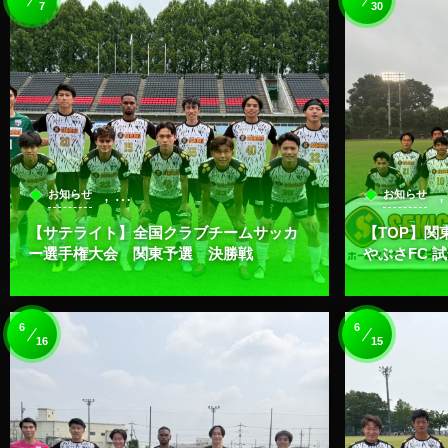
7
30
, …
お知らせ
お知らせ
【サテライト】全国クラブチームサッカ
【TOP】関
ー選手権大会 関東予選 決勝戦
やぶさFC 
6
6
16
15