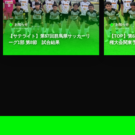
, …
お知らせ
お知らせ
【サテライト】第57回群馬県サッカーリ
【TOP】第
ーグ1部 第8節 試合結果
権大会関東