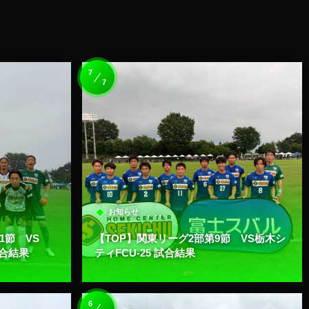
7
7
, …
お知らせ
1節 VS
【TOP】関東リーグ2部第9節 VS栃木シ
試合結果
ティFCU-25 試合結果
6