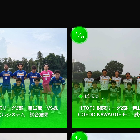
7
21
, …
, …
お知らせ
東リーグ2部 第12節 VS株
【TOP】関東リーグ2部 第1
ビルシステム 試合結果
COEDO KAWAGOE F.C 
6