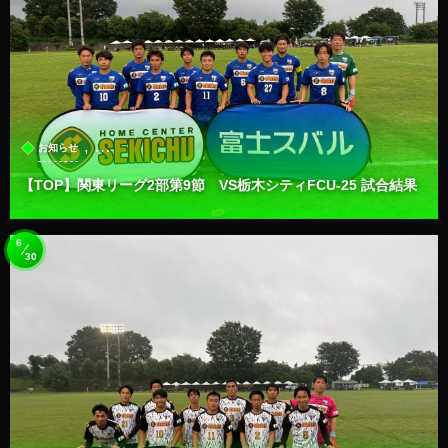
, …
お知らせ
【TOP】関東リーグ2部第9節 VS栃木シティFCU-25 試合結果
6
30