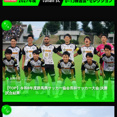
8
3
, …
お知らせ
【TOP】令和8年度群馬県サッカー協会長杯サッカー大会 決勝
試合結果
7
27