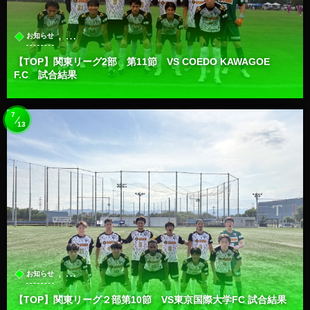
, …
お知らせ
【TOP】関東リーグ2部 第11節 VS COEDO KAWAGOE
F.C 試合結果
7
13
, …
お知らせ
【TOP】関東リーグ２部第10節 VS東京国際大学FC 試合結果