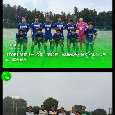
, …
お知らせ
【TOP】関東リーグ2部 第12節 VS株式会社日立ビルシステ
ム 試合結果
7
21