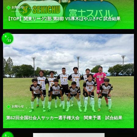
, …
お知らせ
【TOP】関東リーグ2部 第8節 VS厚木はやぶさFC 試合結果
6
22
, …
お知らせ
第62回全国社会人サッカー選手権大会 関東予選 試合結果
6