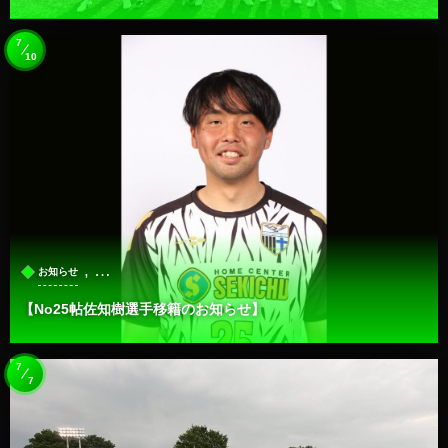
7
10
, …
お知らせ
【No25帖佐知樹選手移籍のお知らせ】
7
7