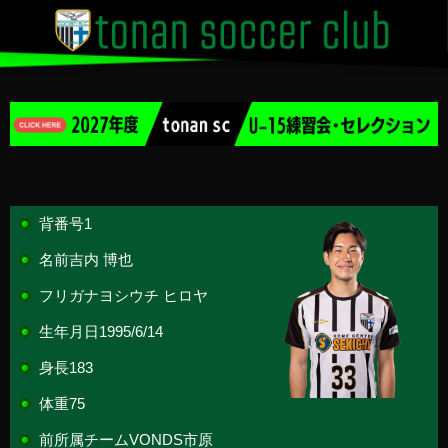
背番号
1
名前
吉内 博也
フリガナ
ヨシウチ ヒロヤ
生年月日
1995/6/14
身長
183
体重
75
前所属チーム
VONDS市原