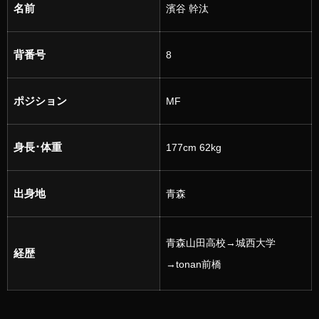
名前
濱谷 幹汰
背番号
8
ポジション
MF
身長･体重
177
cm 62kg
出身地
青森
青森山田高校→城西大学
経歴
→tonan前橋