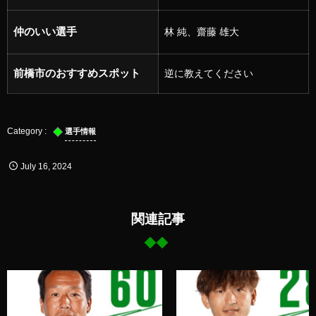
仲のいい選手
林 純、齋藤 雄大
前橋市のおすすめスポット
逆に教えてください
選手情報
July
16
,
2024
関連記事