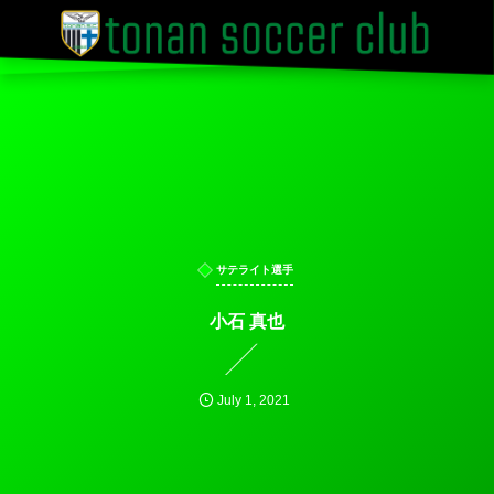
サテライト選手
小石 真也
July
1
,
2021