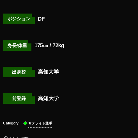
DF
ポジション
175㎝ / 72kg
身長/体重
高知大学
出身校
高知大学
前登録
サテライト選手