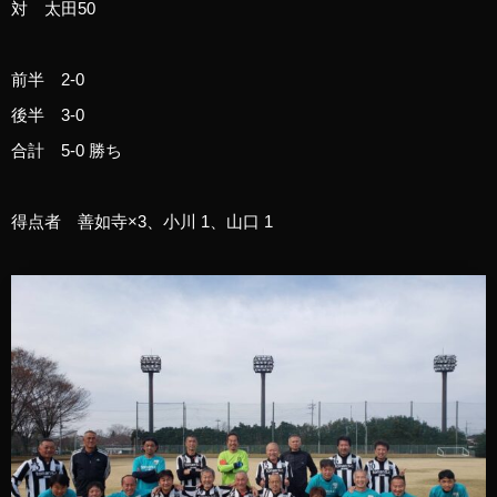
対 太田50
前半 2-0
後半 3-0
合計 5-0 勝ち
得点者 善如寺×3、小川 1、山口 1