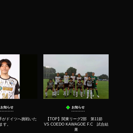
お知らせ
お知らせ
選手がドイツへ挑戦いた
【TOP】関東リーグ2部 第11節
【TOP】
ます。
VS COEDO KAWAGOE F.C 試合結
東京
果