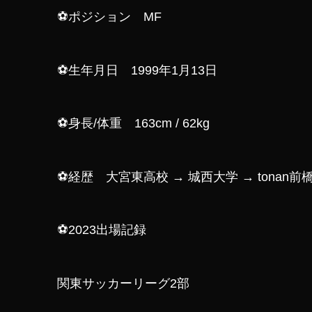
⚽ポジション MF
⚽生年月日 1999年1月13日
⚽身長/体重 163cm / 62kg
⚽経歴 大宮東高校 → 城西大学 → tonan前
⚽2023出場記録
関東サッカーリーグ2部