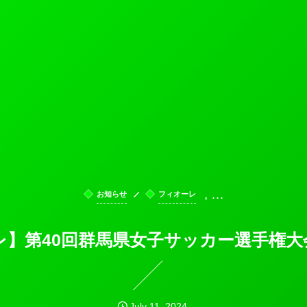
, …
お知らせ
フィオーレ
レ】第40回群馬県女子サッカー選手権大
July
11
,
2024